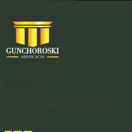
ENDEREÇO
Rua João Pessoa, 1483 - Velha - Blumenau - SC
adv.gunchoroski@gmail.com
(47) 99947-2042